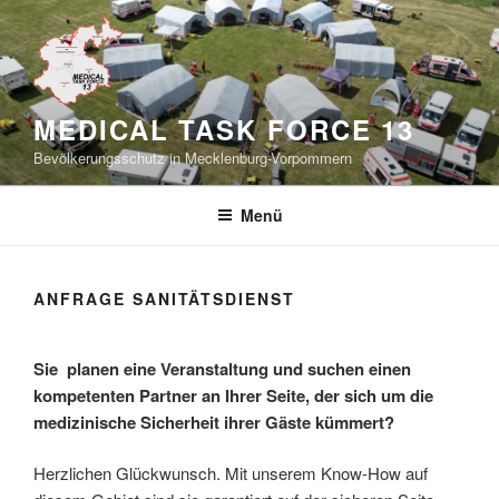
Zum
Inhalt
springen
MEDICAL TASK FORCE 13
Bevölkerungsschutz in Mecklenburg-Vorpommern
Menü
ANFRAGE SANITÄTSDIENST
Sie planen eine Veranstaltung und suchen einen
kompetenten Partner an Ihrer Seite, der sich um die
medizinische Sicherheit ihrer Gäste kümmert?
Herzlichen Glückwunsch. Mit unserem Know-How auf